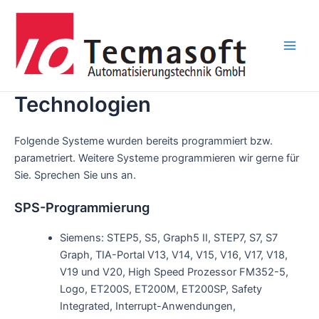
Zum
Inhalt
springen
Main
Men
Technologien
Folgende Systeme wurden bereits programmiert bzw.
parametriert. Weitere Systeme programmieren wir gerne für
Sie. Sprechen Sie uns an.
SPS-Programmierung
Siemens: STEP5, S5, Graph5 II, STEP7, S7, S7
Graph, TIA-Portal V13, V14, V15, V16, V17, V18,
V19 und V20, High Speed Prozessor FM352-5,
Logo, ET200S, ET200M, ET200SP, Safety
Integrated, Interrupt-Anwendungen,