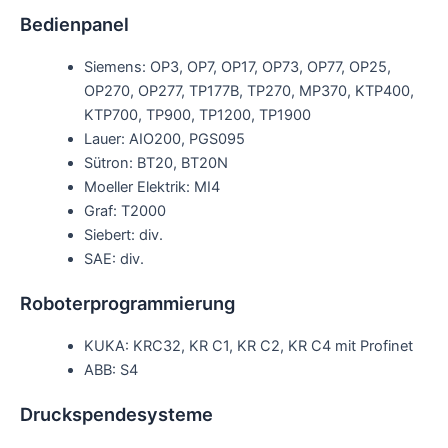
Bedienpanel
Siemens: OP3, OP7, OP17, OP73, OP77, OP25,
OP270, OP277, TP177B, TP270, MP370, KTP400,
KTP700, TP900, TP1200, TP1900
Lauer: AIO200, PGS095
Sütron: BT20, BT20N
Moeller Elektrik: MI4
Graf: T2000
Siebert: div.
SAE: div.
Roboterprogrammierung
KUKA: KRC32, KR C1, KR C2, KR C4 mit Profinet
ABB: S4
Druckspendesysteme